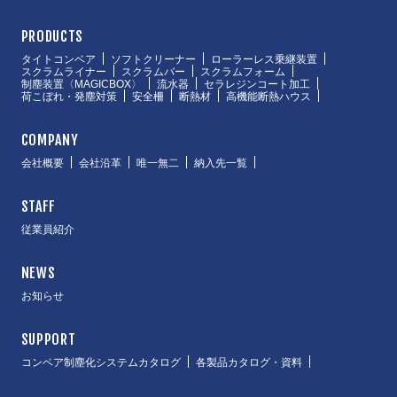
PRODUCTS
タイトコンベア
ソフトクリーナー
ローラーレス乗継装置
スクラムライナー
スクラムバー
スクラムフォーム
制塵装置〈MAGICBOX〉
流水器
セラレジンコート加工
荷こぼれ・発塵対策
安全柵
断熱材
高機能断熱ハウス
COMPANY
会社概要
会社沿革
唯一無二
納入先一覧
STAFF
従業員紹介
NEWS
お知らせ
SUPPORT
コンベア制塵化システムカタログ
各製品カタログ・資料