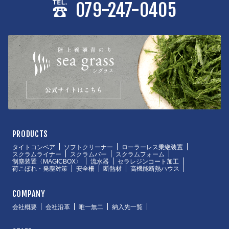
079-247-0405
PRODUCTS
タイトコンベア
ソフトクリーナー
ローラーレス乗継装置
スクラムライナー
スクラムバー
スクラムフォーム
制塵装置〈MAGICBOX〉
流水器
セラレジンコート加工
荷こぼれ・発塵対策
安全柵
断熱材
高機能断熱ハウス
COMPANY
会社概要
会社沿革
唯一無二
納入先一覧